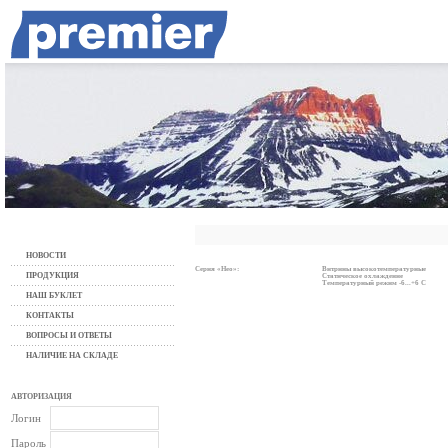
НОВОСТИ
Серия «Нео»:
Витрины высокотемпературные
ПРОДУКЦИЯ
Статическое охлаждение
Температурный режим -6...+6 C
НАШ БУКЛЕТ
КОНТАКТЫ
ВОПРОСЫ И ОТВЕТЫ
НАЛИЧИЕ НА СКЛАДЕ
АВТОРИЗАЦИЯ
Логин
Пароль