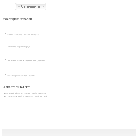
ПОСЛЕДНИЕ НОВОСТИ
Наличие на складе. Специальные цены!
Пополнение модельного ряда
Сроки изготовления холодильного оборудования
Новый воздухоохладитель «В/Prm»
А ЗНАЕТЕ ЛИ ВЫ, ЧТО
•
внутренний объем холодильного шкафа «Премьер»...
•
у холодильных шкафов «Премьер» самый широкий...