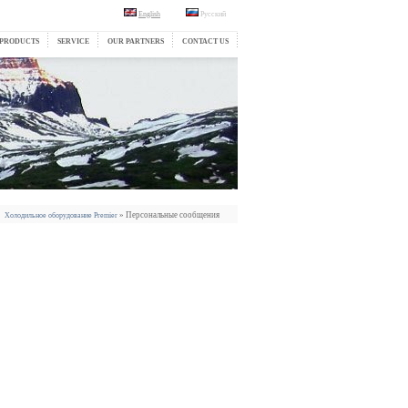
English
Русский
PRODUCTS
SERVICE
OUR PARTNERS
CONTACT US
» Персональные сообщения
Холодильное оборудование Premier