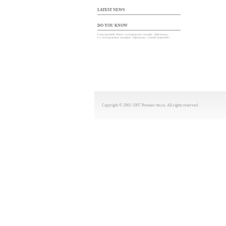
LATEST NEWS
DO YOU KNOW
•
внутренний объем холодильного шкафа «Премьер»...
•
у холодильных шкафов «Премьер» самый широкий...
Copyright © 2001-2007 Premier-tm.ru. All rights reserved.