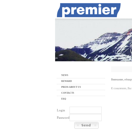
NEWS
Внимание, обна
REWARD
PRESS ABOUT US
К сожалению, Вы 
CONTACTS
FAQ
Login
Password