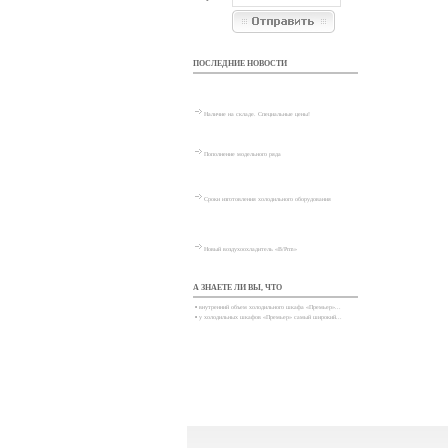
ПОСЛЕДНИЕ НОВОСТИ
Наличие на складе. Специальные цены!
Пополнение модельного ряда
Сроки изготовления холодильного оборудования
Новый воздухоохладитель «В/Prm»
А ЗНАЕТЕ ЛИ ВЫ, ЧТО
•
внутренний объем холодильного шкафа «Премьер»...
•
у холодильных шкафов «Премьер» самый широкий...