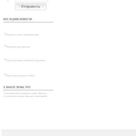
ПОСЛЕДНИЕ НОВОСТИ
Наличие на складе. Специальные цены!
Пополнение модельного ряда
Сроки изготовления холодильного оборудования
Новый воздухоохладитель «В/Prm»
А ЗНАЕТЕ ЛИ ВЫ, ЧТО
•
внутренний объем холодильного шкафа «Премьер»...
•
у холодильных шкафов «Премьер» самый широкий...